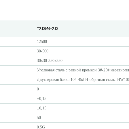
TZ12050+Z12
12500
30-500
30х30-350х350
Уголковая сталь с равной кромкой 3#-25# неравнопл
Двутавровая балка 10#-45# H-образная сталь: HW
0
±0,15
±0,15
50
0.5G