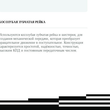
КОСОЗУБАЯ ЗУБЧАТАЯ РЕЙКА
Используются косозубая зубчатая рейка и шестерня, для
создания механической передачи, которая преобразует
вращательное движение в поступательное. Конструкция
характеризуется простотой, надёжностью, точностью,
высоким КПД и постоянным передаточным числом.