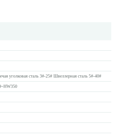
ечая уголковая сталь 3#-25# Швеллерная сталь 5#-40#
100~HW350