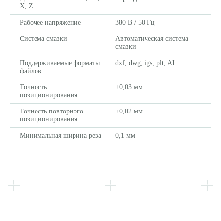
X, Z
Рабочее напряжение
380 В / 50 Гц
Система смазки
Автоматическая система
смазки
Поддерживаемые форматы
dxf, dwg, igs, plt, AI
файлов
Точность
±0,03 мм
позиционирования
Точность повторного
±0,02 мм
позиционирования
Минимальная ширина реза
0,1 мм