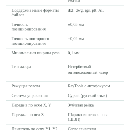
смазки
Поддерживаемые форматы
dxf, dwg, igs, plt, AI,
файлов
Точность
±0,03 мм
позиционирования
Точность повторного
±0,02 мм
позиционирования
Минимальная ширина реза
0,1 мм
Тип лазера
Иттербиевый
оптоволоконный лазер
Комплектующие
Режущая голова
RayTools с автофокусом
Система управления
Cypcut (русский язык)
Передача по осям X, Y
Зубчатая рейка
Передача по оси Z
Шарико-винтовая пара
(ШВП)
Двигатель по осям Y1, Y2,
Cерводвигатели