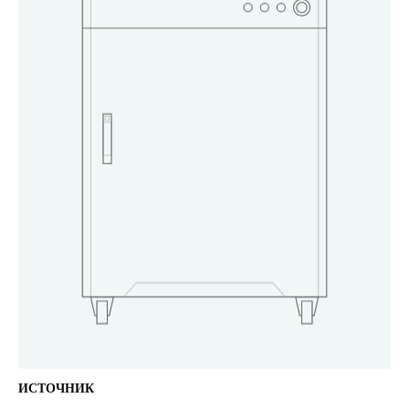
Серия TE
Трубогиб
Серия TZ
Серия TR
Серия TH
РАСХОДНЫЕ
МАТЕРИАЛЫ
И КОМПЛЕКТУЮЩИЕ
Объективы
Керамические держатели
Сопла
Защитный колпачок
Линзы
Защитные стекла
коннектора оптоволокна
ООО «ШАБЕР», 2022–2026
НАВЕРХ
ИСТОЧНИК