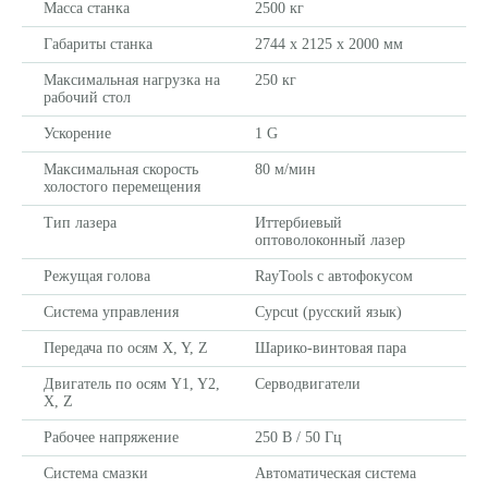
Масса станка
2500 кг
Габариты станка
2744 x 2125 x 2000 мм
Максимальная нагрузка на
250 кг
рабочий стол
Ускорение
1 G
Максимальная скорость
80 м/мин
холостого перемещения
Тип лазера
Иттербиевый
оптоволоконный лазер
Режущая голова
RayTools с автофокусом
Система управления
Cypcut (русский язык)
Передача по осям X, Y, Z
Шарико-винтовая пара
Двигатель по осям Y1, Y2,
Cерводвигатели
X, Z
Рабочее напряжение
250 В / 50 Гц
Система смазки
Автоматическая система