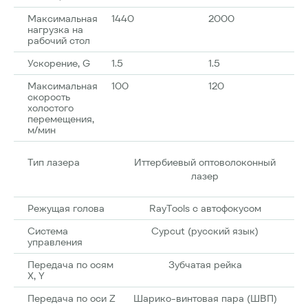
Максимальная
1440
2000
нагрузка на
рабочий стол
Ускорение, G
1.5
1.5
Максимальная
100
120
скорость
холостого
перемещения,
м/мин
Тип лазера
Иттербиевый оптоволоконный
лазер
Режущая голова
RayTools с автофокусом
Система
Cypcut (русский язык)
управления
Передача по осям
Зубчатая рейка
X, Y
Передача по оси Z
Шарико-винтовая пара (ШВП)