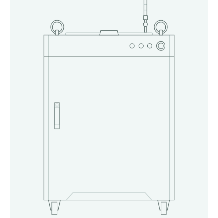
Серия PB
СВАРКА
Серия FB
Серия HW
Серия R
Серия S
ЧИСТКА
РЕЗКА ТРУБ
Серия LC
Серия T
ГИБКА
Серия TM
Серия TA
Вальцы
Серия TS
Листогиб
Серия TE
Трубогиб
Серия TZ
Серия TR
Серия TH
РАСХОДНЫЕ МАТЕРИАЛЫ
И КОМПЛЕКТУЮЩИЕ
Объективы
Керамические держатели
Сопла
Защитный колпачок
Линзы
Защитные стекла
коннектора оптоволокна
ООО «ШАБЕР», 2022–2026
НАВЕРХ