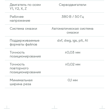
Комплектующие
Двигатель по осям
Cерводвигатели
Y1, Y2, X, Z
Рабочее
380 В / 50 Гц
напряжение
Система смазки
Автоматическая система
смазки
Поддерживаемые
dxf, dwg, igs, plt, AI
форматы файлов
Точность
±0,03 мм
позиционирования
Точность
±0,02 мм
повторного
позиционирования
Минимальная
0,1 мм
ширина реза