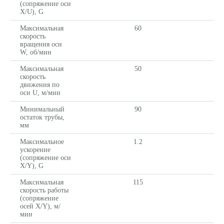
(сопряжение оси
X/U), G
Максимальная
60
скорость
вращения оси
W, об/мин
Максимальная
50
скорость
движения по
оси U, м/мин
Минимальный
90
остаток трубы,
мм
Комплектующие
Максимальное
1.2
ускорение
(сопряжение оси
X/Y), G
Максимальная
115
скорость работы
(сопряжение
осей X/Y), м/
мин