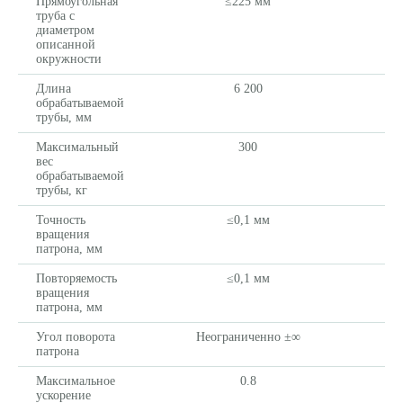
Прямоугольная
≤225 мм
труба с
диаметром
описанной
окружности
Длина
6 200
обрабатываемой
трубы, мм
Максимальный
300
вес
обрабатываемой
трубы, кг
Точность
≤0,1 мм
вращения
патрона, мм
Повторяемость
≤0,1 мм
вращения
патрона, мм
Угол поворота
Неограниченно ±∞
патрона
Максимальное
0.8
ускорение