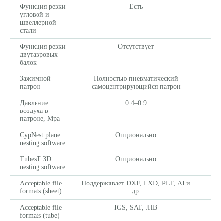
Функция резки
Есть
угловой и
швеллерной
стали
Функция резки
Отсутствует
двутавровых
балок
Зажимной
Полностью пневматический
патрон
самоцентрирующийся патрон
Давление
0.4–0.9
воздуха в
патроне, Мра
CypNest plane
Опционально
nesting software
TubesT 3D
Опционально
nesting software
Acceptable file
Поддерживает DXF, LXD, PLT, AI и
formats (sheet)
др.
Acceptable file
IGS, SAT, JHB
formats (tube)