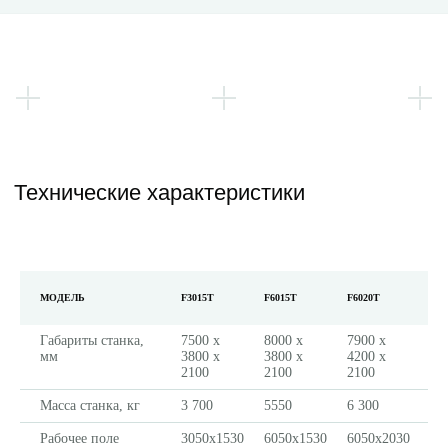
Технические характеристики
МОДЕЛЬ
F3015T
F6015T
F6020T
Габариты станка,
7500 x
8000 x
7900 x
мм
3800 x
3800 x
4200 x
2100
2100
2100
Масса станка, кг
3 700
5550
6 300
Рабочее поле
3050x1530
6050x1530
6050x2030