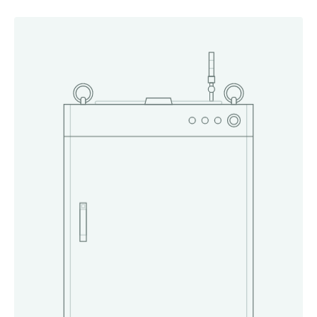
Трубогиб
Серия TZ
Серия TR
Серия TH
РАСХОДНЫЕ
МАТЕРИАЛЫ
И КОМПЛЕКТУЮЩИЕ
Объективы
Керамические держатели
Сопла
Защитный колпачок
Линзы
Защитные стекла
коннектора оптоволокна
ООО «ШАБЕР», 2022–2026
НАВЕРХ