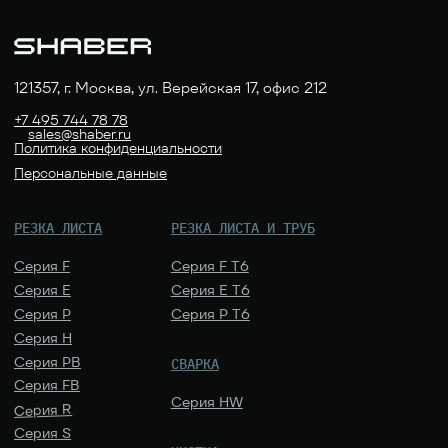
ГИБКА
Серия TM
Серия TA
Вальцы
Серия TS
Листогиб
Серия TE
Трубогиб
Серия TZ
Серия TR
Серия TH
РАСХОДНЫЕ МАТЕРИАЛЫ
И КОМПЛЕКТУЮЩИЕ
Объективы
Керамические держатели
Сопла
Защитный колпачок
Линзы
Защитные стекла
коннектора оптоволокна
ООО «ШАБЕР», 2022–2026
НАВЕРХ