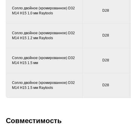
Серия TE
Трубогиб
Серия TZ
Сопло двойное (хромированное) D32
D28
Серия TR
M14 H15 1.0 мм Raytools
Серия TH
РАСХОДНЫЕ
МАТЕРИАЛЫ
И КОМПЛЕКТУЮЩИЕ
Объективы
Керамические держатели
Сопло двойное (хромированное) D32
Сопла
D28
Защитный колпачок
Линзы
Защитные стекла
M14 H15 1.2 мм Raytools
коннектора оптоволокна
Сопло двойное (хромированное) D32
D28
ООО «ШАБЕР», 2022–2026
НАВЕРХ
M14 H15 1.5 мм
Сопло двойное (хромированное) D32
D28
M14 H15 1.5 мм Raytools
Совместимость