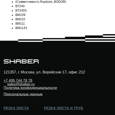
(Совместимость Raytools, BODOR)
BT240
BT240S
BM109
BM110
BM111
BM114S