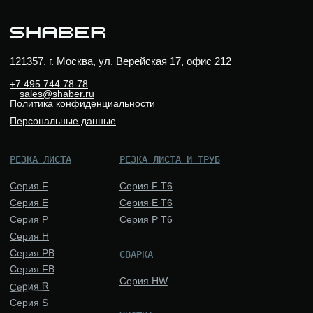
ГИБКА
Серия TM
Серия TA
Вальцы
Серия TS
Листогиб
Серия TE
Трубогиб
Серия TZ
Серия TR
Серия TH
РАСХОДНЫЕ МАТЕРИАЛЫ
И КОМПЛЕКТУЮЩИЕ
Объективы
Керамические держатели
Сопла
Защитный колпачок
Линзы
Защитные стекла
коннектора оптоволокна
ООО «ШАБЕР», 2022–2026
НАВЕРХ