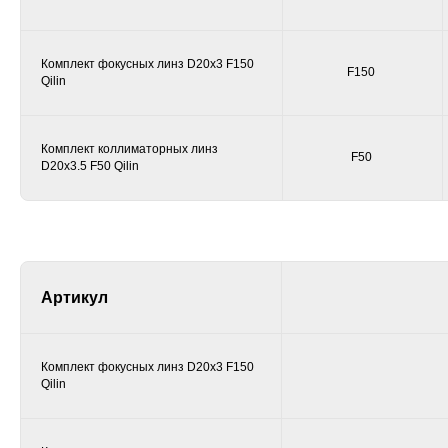
Комплект фокусных линз D20х3 F150
F150
Qilin
Комплект коллиматорных линз
F50
D20х3.5 F50 Qilin
121357, г. Москва, ул. Верейская 17, офис 212
+7 495 744 78 78
sales@shaber.ru
Политика конфиденциальности
Персональные данные
Артикул
РЕЗКА ЛИСТА
РЕЗКА ЛИСТА И ТРУБ
Серия F
Серия F T6
Комплект фокусных линз D20х3 F150
Серия E
Серия E T6
Qilin
Серия P
Серия P T6
Серия H
Серия PB
СВАРКА
Серия FB