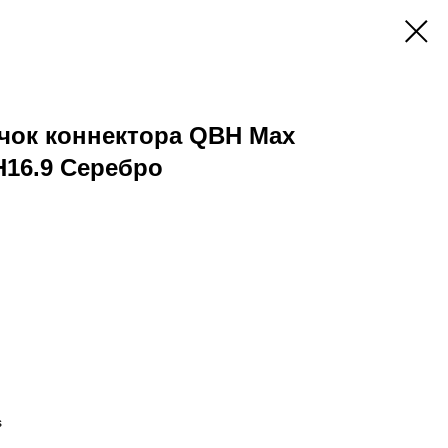
чок коннектора QBH Max
H16.9 Серебро
s