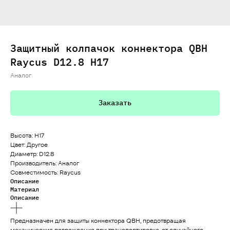
Защитный колпачок коннектора QBH
Raycus D12.8 H17
Аналог
Заказать
Высота: H17
Цвет: Другое
Диаметр: D12.8
Производитель: Аналог
Совместимость: Raycus
Описание
Материал
Описание
Предназначен для защиты коннектора QBH, предотвращая
механические повреждения при транспортировке, от случайного