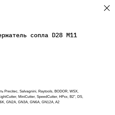
ержатель сопла D28 M11
 Precitec, Salvagnini, Raytools, BODOR, WSX,
ightCutter, MiniCutter, SpeedCutter, HPxx, B2", DS,
6K, GN2A, GN3A, GN6A, GN12A, A2