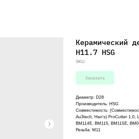
Керамический д
H11.7 HSG
SKU:
Заказать
Диаметр: D28
Производитель: HSG
Совместимость: (Совместимость
Au3tech, Han's) ProCutter 1.0, L
BM114E, BM115, BM115E, BM0
Резьба: M11