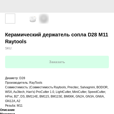
Керамический держатель сопла D28 M11
Raytools
SKU:
Заказать
Диаметр: D28
Производитель: RayTools
Совместимость: (Совместимость Raytools, Precitec, Salvagnini, BODOR,
WSX, Au3tech, Han's) ProCutter 1.0, LightCutter, MiniCutter, SpeedCutter,
HPxx, B2", DS, BM114E, BM115, BM115E, BM06K, GN2A, GN3A, GN6A,
GN12A, A2
Резьба: M11
Описание